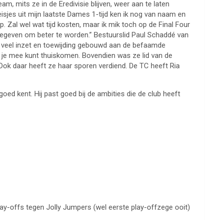
, mits ze in de Eredivisie blijven, weer aan te laten
isjes uit mijn laatste Dames 1-tijd ken ik nog van naam en
p. Zal wel wat tijd kosten, maar ik mik toch op de Final Four
 meegeven om beter te worden.” Bestuurslid Paul Schaddé van
met veel inzet en toewijding gebouwd aan de befaamde
 je mee kunt thuiskomen. Bovendien was ze lid van de
k daar heeft ze haar sporen verdiend. De TC heeft Ria
goed kent. Hij past goed bij de ambities die de club heeft
 play-offs tegen Jolly Jumpers (wel eerste play-offzege ooit)