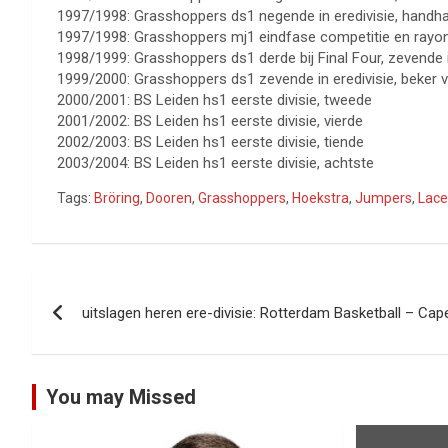
1997/1998: Grasshoppers ds1 negende in eredivisie, handh
1997/1998: Grasshoppers mj1 eindfase competitie en rayon
1998/1999: Grasshoppers ds1 derde bij Final Four, zevende i
1999/2000: Grasshoppers ds1 zevende in eredivisie, beker v
2000/2001: BS Leiden hs1 eerste divisie, tweede
2001/2002: BS Leiden hs1 eerste divisie, vierde
2002/2003: BS Leiden hs1 eerste divisie, tiende
2003/2004: BS Leiden hs1 eerste divisie, achtste
Tags:
Bröring
,
Dooren
,
Grasshoppers
,
Hoekstra
,
Jumpers
,
Lace
Bericht
uitslagen heren ere-divisie: Rotterdam Basketball – Cap
navigatie
You may Missed