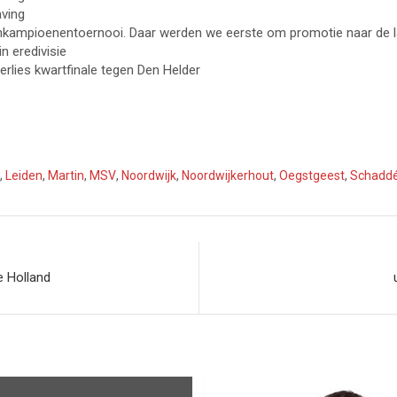
aving
kampioenentoernooi. Daar werden we eerste om promotie naar de land
n eredivisie
erlies kwartfinale tegen Den Helder
,
Leiden
,
Martin
,
MSV
,
Noordwijk
,
Noordwijkerhout
,
Oegstgeest
,
Schadd
e Holland