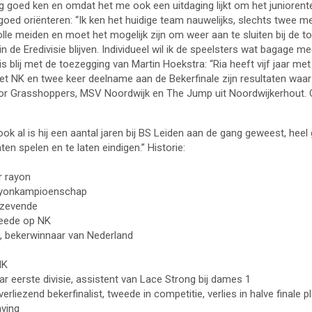
 goed ken en omdat het me ook een uitdaging lijkt om het juniorenteam
goed oriënteren: “Ik ken het huidige team nauwelijks, slechts twee me
olle meiden en moet het mogelijk zijn om weer aan te sluiten bij de to
 de Eredivisie blijven. Individueel wil ik de speelsters wat bagage
is blij met de toezegging van Martin Hoekstra: “Ria heeft vijf jaar 
et NK en twee keer deelname aan de Bekerfinale zijn resultaten waar
 Grasshoppers, MSV Noordwijk en The Jump uit Noordwijkerhout. Oo
ok al is hij een aantal jaren bij BS Leiden aan de gang geweest, heel 
en spelen en te laten eindigen.” Historie:
r rayon
rayonkampioenschap
 zevende
weede op NK
 bekerwinnaar van Nederland
NK
eerste divisie, assistent van Lace Strong bij dames 1
erliezend bekerfinalist, tweede in competitie, verlies in halve finale
aving