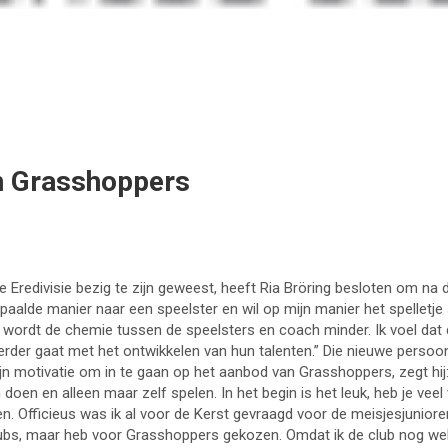
en Grasshoppers
e Eredivisie bezig te zijn geweest, heeft Ria Bröring besloten om na 
epaalde manier naar een speelster en wil op mijn manier het spelletje 
wordt de chemie tussen de speelsters en coach minder. Ik voel dat d
rder gaat met het ontwikkelen van hun talenten.” Die nieuwe persoon
ijn motivatie om in te gaan op het aanbod van Grasshoppers, zegt hij
oen en alleen maar zelf spelen. In het begin is het leuk, heb je veel v
n. Officieus was ik al voor de Kerst gevraagd voor de meisjesjunioren
ubs, maar heb voor Grasshoppers gekozen. Omdat ik de club nog wel k