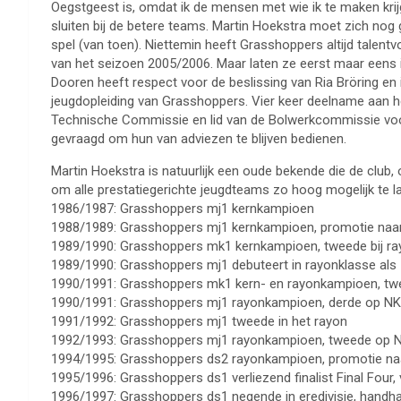
Oegstgeest is, omdat ik de mensen met wie ik te maken krijg
sluiten bij de betere teams. Martin Hoekstra moet zich nog 
spel (van toen). Niettemin heeft Grasshoppers altijd talentv
van het seizoen 2005/2006. Maar laten ze eerst maar eens in
Dooren heeft respect voor de beslissing van Ria Bröring en 
jeugdopleiding van Grasshoppers. Vier keer deelname aan h
Technische Commissie en lid van de Bolwerkcommissie voor
gevraagd om hun van adviezen te blijven bedienen.
Martin Hoekstra is natuurlijk een oude bekende die de club, o
om alle prestatiegerichte jeugdteams zo hoog mogelijk te lat
1986/1987: Grasshoppers mj1 kernkampioen
1988/1989: Grasshoppers mj1 kernkampioen, promotie naa
1989/1990: Grasshoppers mk1 kernkampioen, tweede bij 
1989/1990: Grasshoppers mj1 debuteert in rayonklasse als
1990/1991: Grasshoppers mk1 kern- en rayonkampioen, t
1990/1991: Grasshoppers mj1 rayonkampioen, derde op NK,
1991/1992: Grasshoppers mj1 tweede in het rayon
1992/1993: Grasshoppers mj1 rayonkampioen, tweede op 
1994/1995: Grasshoppers ds2 rayonkampioen, promotie naar 
1995/1996: Grasshoppers ds1 verliezend finalist Final Four, v
1996/1997: Grasshoppers ds1 negende in eredivisie, handh