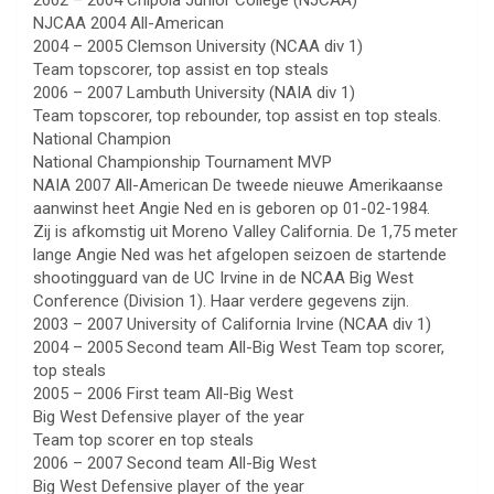
2002 – 2004 Chipola Junior College (NJCAA)
NJCAA 2004 All-American
2004 – 2005 Clemson University (NCAA div 1)
Team topscorer, top assist en top steals
2006 – 2007 Lambuth University (NAIA div 1)
Team topscorer, top rebounder, top assist en top steals.
National Champion
National Championship Tournament MVP
NAIA 2007 All-American De tweede nieuwe Amerikaanse
aanwinst heet Angie Ned en is geboren op 01-02-1984.
Zij is afkomstig uit Moreno Valley California. De 1,75 meter
lange Angie Ned was het afgelopen seizoen de startende
shootingguard van de UC Irvine in de NCAA Big West
Conference (Division 1). Haar verdere gegevens zijn.
2003 – 2007 University of California Irvine (NCAA div 1)
2004 – 2005 Second team All-Big West Team top scorer,
top steals
2005 – 2006 First team All-Big West
Big West Defensive player of the year
Team top scorer en top steals
2006 – 2007 Second team All-Big West
Big West Defensive player of the year