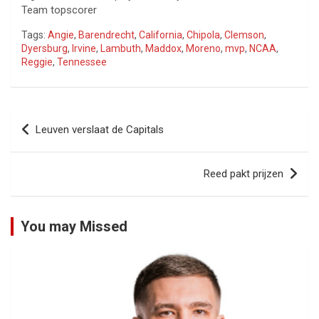
Team topscorer
Tags:
Angie
,
Barendrecht
,
California
,
Chipola
,
Clemson
,
Dyersburg
,
Irvine
,
Lambuth
,
Maddox
,
Moreno
,
mvp
,
NCAA
,
Reggie
,
Tennessee
Bericht
Leuven verslaat de Capitals
navigatie
Reed pakt prijzen
You may Missed