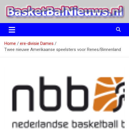
Ga
naar
de
inhoud
het basketbalnieuws en archief van basketball journalist M.M.
BasketBalNieuws.nl
Etten
Home
ere-divisie Dames
Twee nieuwe Amerikaanse speelsters voor Renes/Binnenland