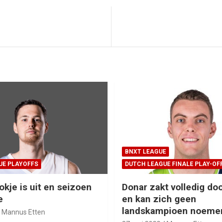
BNXT LEAGUE
UE PLAYOFFS
DUTCH LEAGUE FINALE PLAY-OF
okje is uit en seizoen
Donar zakt volledig doo
e
en kan zich geen
landskampioen noeme
Mannus Etten