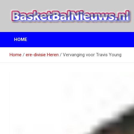
Ga
naar
de
inhoud
het basketbalnieuws en archief van basketball journalist M.M.
BasketBalNieuws.nl
Etten
HOME
Home
ere-divisie Heren
Vervanging voor Travis Young