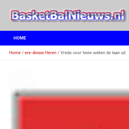
Ga
naar
de
inhoud
het basketbalnieuws en archief van basketball journalist M.M.
BasketBalNieuws.nl
Etten
HOME
Home
ere-divisie Heren
Vreds voor twee weken de laan uit