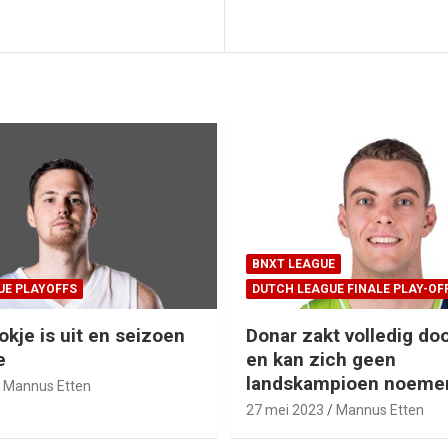
BNXT LEAGUE
UE PLAYOFFS
DUTCH LEAGUE FINALE PLAY-OF
okje is uit en seizoen
Donar zakt volledig doo
e
en kan zich geen
landskampioen noeme
Mannus Etten
27 mei 2023
Mannus Etten