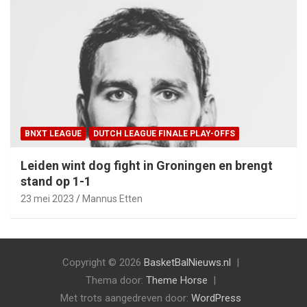
BNXT LEAGUE
DUTCH LEAGUE FINALE PLAY-OFFS
Leiden wint dog fight in Groningen en brengt
stand op 1-1
23 mei 2023
Mannus Etten
Copyright © 2026
BasketBalNieuws.nl
Thema door:
Theme Horse
Met trots aangedreven door:
WordPress