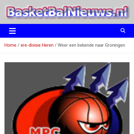
Ga
naar
de
inhoud
het basketbalnieuws en archief van basketball journalist M.M.
BasketBalNieuws.nl
Etten
Home
ere-divisie Heren
Weer een bekende naar Groningen