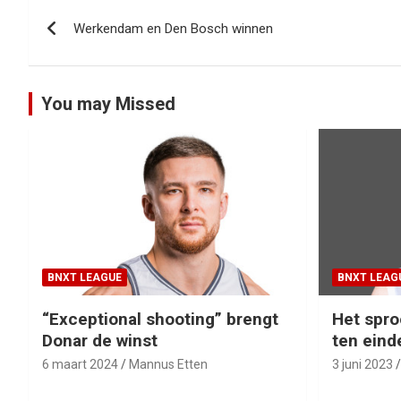
Bericht
Werkendam en Den Bosch winnen
navigatie
You may Missed
BNXT LEAGUE
BNXT LEAG
“Exceptional shooting” brengt
Het spro
Donar de winst
ten eind
6 maart 2024
Mannus Etten
3 juni 2023