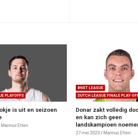
BNXT LEAGUE
UE PLAYOFFS
DUTCH LEAGUE FINALE PLAY-OF
okje is uit en seizoen
Donar zakt volledig doo
e
en kan zich geen
landskampioen noeme
Mannus Etten
27 mei 2023
Mannus Etten