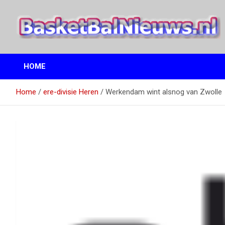
Ga
naar
de
inhoud
het basketbalnieuws en archief van basketball journalist M.M.
BasketBalNieuws.nl
Etten
HOME
Home
ere-divisie Heren
Werkendam wint alsnog van Zwolle