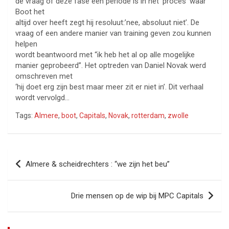
de vraag of deze fase een periode is in het ‘proces’ waar
Boot het
altijd over heeft zegt hij resoluut:’nee, absoluut niet’. De
vraag of een andere manier van training geven zou kunnen
helpen
wordt beantwoord met “ik heb het al op alle mogelijke
manier geprobeerd”. Het optreden van Daniel Novak werd
omschreven met
‘hij doet erg zijn best maar meer zit er niet in’. Dit verhaal
wordt vervolgd…
Tags:
Almere
,
boot
,
Capitals
,
Novak
,
rotterdam
,
zwolle
Bericht
Almere & scheidrechters : “we zijn het beu”
navigatie
Drie mensen op de wip bij MPC Capitals