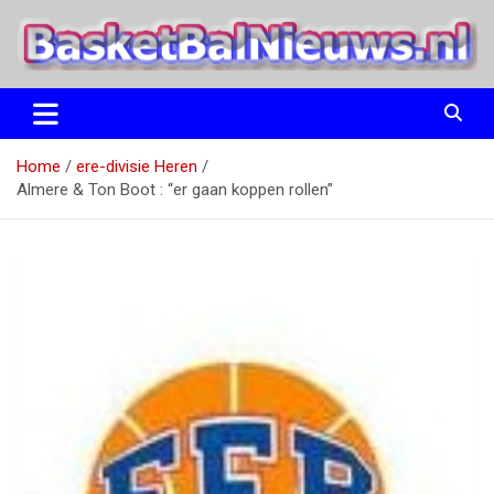
Ga
naar
de
inhoud
het basketbalnieuws en archief van basketball journalist M.M.
BasketBalNieuws.nl
Etten
Home
ere-divisie Heren
Almere & Ton Boot : “er gaan koppen rollen”