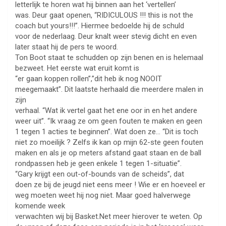
letterlijk te horen wat hij binnen aan het ‘vertellen’
was. Deur gaat openen, “RIDICULOUS !!! this is not the
coach but yours!!!”. Hiermee bedoelde hij de schuld
voor de nederlaag. Deur knalt weer stevig dicht en even
later staat hij de pers te woord.
Ton Boot staat te schudden op zijn benen en is helemaal
bezweet. Het eerste wat eruit komt is
“er gaan koppen rollen”,”dit heb ik nog NOOIT
meegemaakt”. Dit laatste herhaald die meerdere malen in
zijn
verhaal. “Wat ik vertel gaat het ene oor in en het andere
weer uit”. “Ik vraag ze om geen fouten te maken en geen
1 tegen 1 acties te beginnen”. Wat doen ze… “Dit is toch
niet zo moeilijk ? Zelfs ik kan op mijn 62-ste geen fouten
maken en als je op meters afstand gaat staan en de ball
rondpassen heb je geen enkele 1 tegen 1-situatie”.
“Gary krijgt een out-of-bounds van de scheids”, dat
doen ze bij de jeugd niet eens meer ! Wie er en hoeveel er
weg moeten weet hij nog niet. Maar goed halverwege
komende week
verwachten wij bij Basket.Net meer hierover te weten. Op