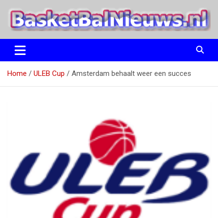
Ga
naar
de
inhoud
het basketbalnieuws en archief van basketball journalist M.M.
BasketBalNieuws.nl
Etten
Home
ULEB Cup
Amsterdam behaalt weer een succes