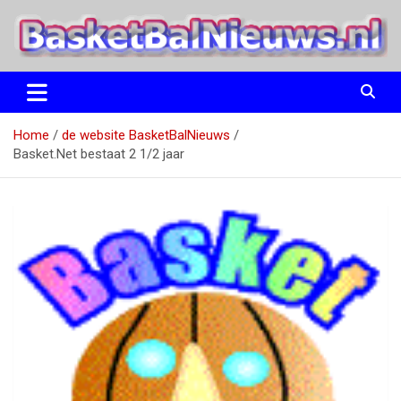
Ga
naar
de
inhoud
het basketbalnieuws en archief van basketball journalist M.M.
BasketBalNieuws.nl
Etten
Home
de website BasketBalNieuws
Basket.Net bestaat 2 1/2 jaar