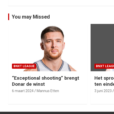
navigatie
You may Missed
BNXT LEAGUE
BNXT LEAG
“Exceptional shooting” brengt
Het spro
Donar de winst
ten eind
6 maart 2024
Mannus Etten
3 juni 2023