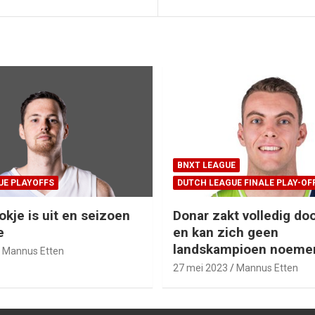
BNXT LEAGUE
UE PLAYOFFS
DUTCH LEAGUE FINALE PLAY-OF
okje is uit en seizoen
Donar zakt volledig doo
e
en kan zich geen
landskampioen noeme
Mannus Etten
27 mei 2023
Mannus Etten