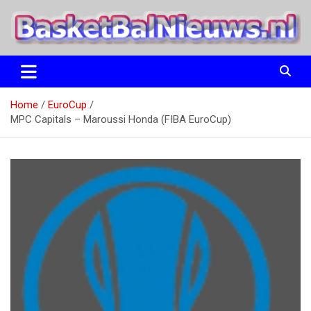
Ga
naar
de
inhoud
het basketbalnieuws en archief van basketball journalist M.M.
BasketBalNieuws.nl
Etten
Home
EuroCup
MPC Capitals – Maroussi Honda (FIBA EuroCup)