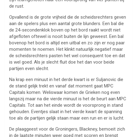
de rust.
Opvallend is de grote vrijheid die de scheidsrechters geven
aan de spelers plus een aantal grote blunders. Een bal die
de 24-secondenklok boven op het bord raakt wordt niet
afgefloten oftewel is nooit buiten de lijn geweest. Een bal
bovenop het bord is altijd een uitbal en zo zijn er nog paar
momenten te noemen. Het klinkt natuurlijk negatief maar
de scheidsrechters pasten het wel consequent toe en dat
is wel goed. Als je slecht fluit doe het dan voor beide
partijen even slecht.
Na krap een minuut in het derde kwart is er Suljanovic die
de stand gelijk trekt en vanaf dat moment gaat MPC
Capitals komen. Weliswaar komen de Grieken nog even
langszij maar na die vierde minuut is het de beurt aan MPC
Capitals. Tot aan het einde wordt de voorsprong in stand
gehouden. Eventjes slaat in het vierde kwart de spanning
toe als de partijen gelijk staan maar een run en er is lucht.
De plaaggeest voor de Groningers, Blackney, bemoeit zich
in de laatste minuten weer goed met scoren en brengt