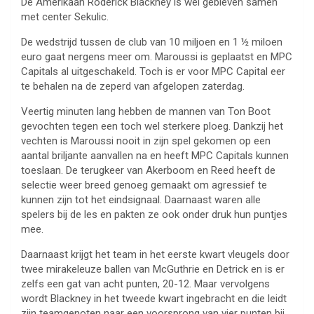
De Amerikaan Roderick Blackney is wel gebleven samen
met center Sekulic.
De wedstrijd tussen de club van 10 miljoen en 1 ½ miloen
euro gaat nergens meer om. Maroussi is geplaatst en MPC
Capitals al uitgeschakeld. Toch is er voor MPC Capital eer
te behalen na de zeperd van afgelopen zaterdag.
Veertig minuten lang hebben de mannen van Ton Boot
gevochten tegen een toch wel sterkere ploeg. Dankzij het
vechten is Maroussi nooit in zijn spel gekomen op een
aantal briljante aanvallen na en heeft MPC Capitals kunnen
toeslaan. De terugkeer van Akerboom en Reed heeft de
selectie weer breed genoeg gemaakt om agressief te
kunnen zijn tot het eindsignaal. Daarnaast waren alle
spelers bij de les en pakten ze ook onder druk hun puntjes
mee.
Daarnaast krijgt het team in het eerste kwart vleugels door
twee mirakeleuze ballen van McGuthrie en Detrick en is er
zelfs een gat van acht punten, 20-12. Maar vervolgens
wordt Blackney in het tweede kwart ingebracht en die leidt
zijn teamgenoten naar een voorsprong van vier punten bij