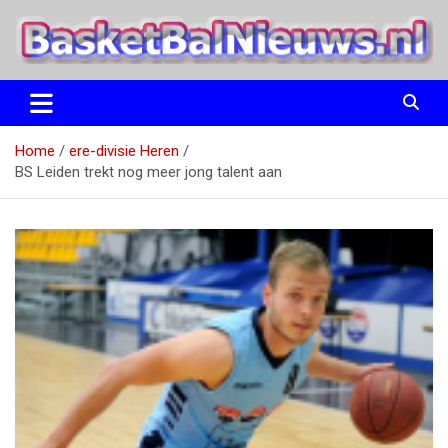
Ga
naar
de
inhoud
het basketbalnieuws en archief van basketball journalist M.M.
BasketBalNieuws.nl
Etten
Home
ere-divisie Heren
BS Leiden trekt nog meer jong talent aan