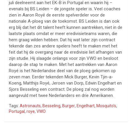
juli deelneemt aan het EK-B in Portugal en waarin hij –
evenals bij BS Leiden – de jongste speler is. Veel coaches
zien in Aaron Royé de eerste spelverdeler voor de
nationale A-ploeg van de toekomst. BS Leiden is dan ook
erg blij dat het dit talent heeft kunnen aantrekken, niet in de
laatste plaats omdat er meer eredivisieteams waren, die
hem graag wilden hebben. Dat hij wat later zijn contract
tekende dan zes andere spelers heeft te maken met het
feit dat hij de overgang naar de eredivisie liet afhangen van
zijn studie. Hij slaagde onlangs voor zijn VWO en besloot
daarop de stap te maken. Met het aantrekken van Aaron
Royé is het Nederlandse deel van de ploeg gekomen op
zeven man. Eerder tekenden Mick Burger, Kevin Tjin-a-
Koeng, Matthijs Royé, Jeroen van Dorp, Edwin Engelhart en
Sjors Besseling een contract. De ploeg zal nog worden
aangevuld met twee Nederlanders en drie Amerikanen.
Tags:
Astronauts
,
Besseling
,
Burger
,
Engelhart
,
Mosquito's
,
Portugal
,
roye
,
VWO