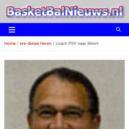
Ga
naar
de
inhoud
het basketbalnieuws en archief van basketball journalist M.M.
BasketBalNieuws.nl
Etten
Home
ere-divisie Heren
coach PSV naar Weert