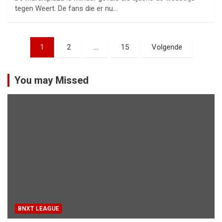
tegen Weert. De fans die er nu…
Berichtnavigatie
1
2
…
15
Volgende
You may Missed
BNXT LEAGUE