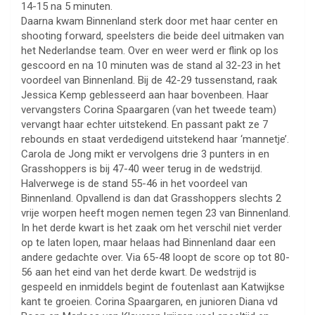
14-15 na 5 minuten.
Daarna kwam Binnenland sterk door met haar center en
shooting forward, speelsters die beide deel uitmaken van
het Nederlandse team. Over en weer werd er flink op los
gescoord en na 10 minuten was de stand al 32-23 in het
voordeel van Binnenland. Bij de 42-29 tussenstand, raak
Jessica Kemp geblesseerd aan haar bovenbeen. Haar
vervangsters Corina Spaargaren (van het tweede team)
vervangt haar echter uitstekend. En passant pakt ze 7
rebounds en staat verdedigend uitstekend haar ‘mannetje’.
Carola de Jong mikt er vervolgens drie 3 punters in en
Grasshoppers is bij 47-40 weer terug in de wedstrijd.
Halverwege is de stand 55-46 in het voordeel van
Binnenland. Opvallend is dan dat Grasshoppers slechts 2
vrije worpen heeft mogen nemen tegen 23 van Binnenland.
In het derde kwart is het zaak om het verschil niet verder
op te laten lopen, maar helaas had Binnenland daar een
andere gedachte over. Via 65-48 loopt de score op tot 80-
56 aan het eind van het derde kwart. De wedstrijd is
gespeeld en inmiddels begint de foutenlast aan Katwijkse
kant te groeien. Corina Spaargaren, en junioren Diana vd