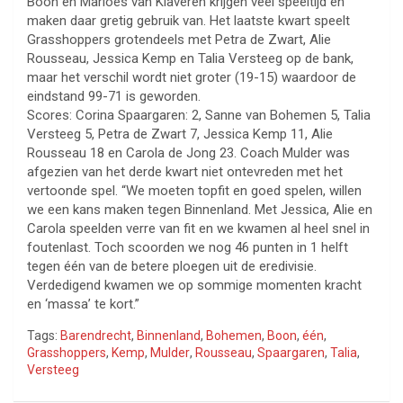
Boon en Marloes van Klaveren krijgen veel speeltijd en
maken daar gretig gebruik van. Het laatste kwart speelt
Grasshoppers grotendeels met Petra de Zwart, Alie
Rousseau, Jessica Kemp en Talia Versteeg op de bank,
maar het verschil wordt niet groter (19-15) waardoor de
eindstand 99-71 is geworden.
Scores: Corina Spaargaren: 2, Sanne van Bohemen 5, Talia
Versteeg 5, Petra de Zwart 7, Jessica Kemp 11, Alie
Rousseau 18 en Carola de Jong 23. Coach Mulder was
afgezien van het derde kwart niet ontevreden met het
vertoonde spel. “We moeten topfit en goed spelen, willen
we een kans maken tegen Binnenland. Met Jessica, Alie en
Carola speelden verre van fit en we kwamen al heel snel in
foutenlast. Toch scoorden we nog 46 punten in 1 helft
tegen één van de betere ploegen uit de eredivisie.
Verdedigend kwamen we op sommige momenten kracht
en ‘massa’ te kort.”
Tags:
Barendrecht
,
Binnenland
,
Bohemen
,
Boon
,
één
,
Grasshoppers
,
Kemp
,
Mulder
,
Rousseau
,
Spaargaren
,
Talia
,
Versteeg