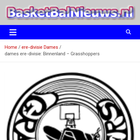
Ga
naar
de
inhoud
het basketbalnieuws en archief van basketball journalist M.M.
BasketBalNieuws.nl
Etten
Home
ere-divisie Dames
dames ere-divisie: Binnenland – Grasshoppers