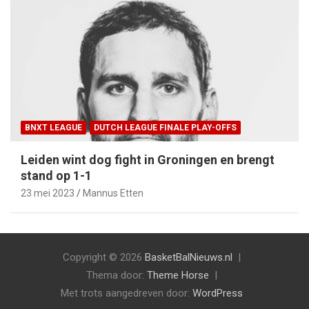
BNXT LEAGUE
DUTCH LEAGUE FINALE PLAY-OFFS
Leiden wint dog fight in Groningen en brengt
stand op 1-1
23 mei 2023
Mannus Etten
Copyright © 2026
BasketBalNieuws.nl
Thema door:
Theme Horse
Met trots aangedreven door:
WordPress