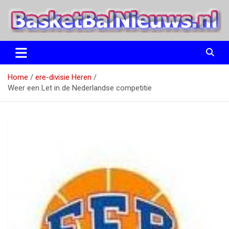
Ga
naar
de
inhoud
het basketbalnieuws en archief van basketball journalist M.M.
BasketBalNieuws.nl
Etten
Home
ere-divisie Heren
Weer een Let in de Nederlandse competitie