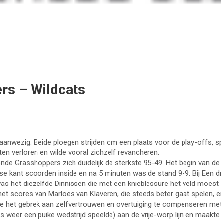
rs – Wildcats
anwezig: Beide ploegen strijden om een plaats voor de play-offs, sp
en verloren en wilde vooral zichzelf revancheren.
onde Grasshoppers zich duidelijk de sterkste 95-49. Het begin van de
gse kant scoorden inside en na 5 minuten was de stand 9-9. Bij Een 
s het diezelfde Dinnissen die met een knieblessure het veld moest v
 scores van Marloes van Klaveren, die steeds beter gaat spelen, e
 het gebrek aan zelfvertrouwen en overtuiging te compenseren met 
 weer een puike wedstrijd speelde) aan de vrije-worp lijn en maakte