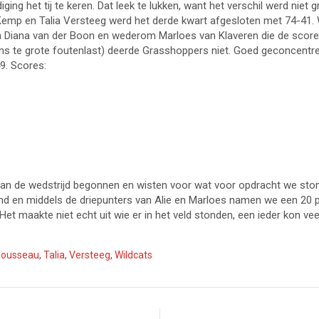
ng het tij te keren. Dat leek te lukken, want het verschil werd niet
Kemp en Talia Versteeg werd het derde kwart afgesloten met 74-41.
en Diana van der Boon en wederom Marloes van Klaveren die de score
s te grote foutenlast) deerde Grasshoppers niet. Goed geconcentree
9. Scores:
 aan de wedstrijd begonnen en wisten voor wat voor opdracht we sto
ound en middels de driepunters van Alie en Marloes namen we een 2
Het maakte niet echt uit wie er in het veld stonden, een ieder kon vee
ousseau
,
Talia
,
Versteeg
,
Wildcats