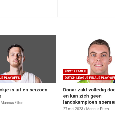
BNXT LEAGUE
UE PLAYOFFS
DUTCH LEAGUE FINALE PLAY-OF
okje is uit en seizoen
Donar zakt volledig doo
e
en kan zich geen
landskampioen noeme
Mannus Etten
27 mei 2023
Mannus Etten