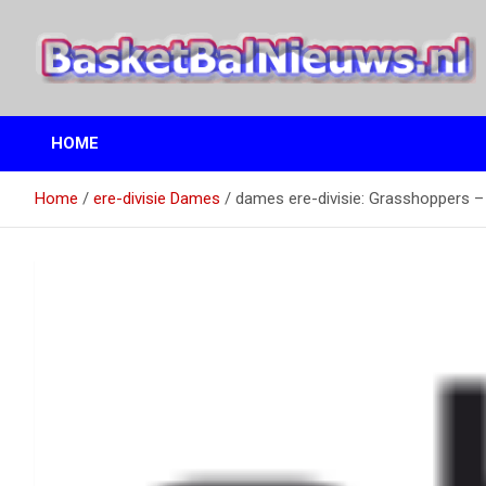
Ga
naar
de
inhoud
het basketbalnieuws en archief van basketball journalist M.M.
BasketBalNieuws.nl
Etten
HOME
Home
ere-divisie Dames
dames ere-divisie: Grasshoppers –