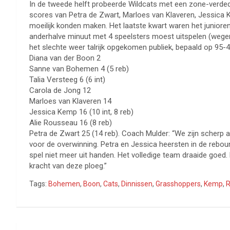
In de tweede helft probeerde Wildcats met een zone-verdedigi
scores van Petra de Zwart, Marloes van Klaveren, Jessica 
moeilijk konden maken. Het laatste kwart waren het junior
anderhalve minuut met 4 speelsters moest uitspelen (wegen
het slechte weer talrijk opgekomen publiek, bepaald op 95-4
Diana van der Boon 2
Sanne van Bohemen 4 (5 reb)
Talia Versteeg 6 (6 int)
Carola de Jong 12
Marloes van Klaveren 14
Jessica Kemp 16 (10 int, 8 reb)
Alie Rousseau 16 (8 reb)
Petra de Zwart 25 (14 reb). Coach Mulder: “We zijn scherp
voor de overwinning. Petra en Jessica heersten in de reb
spel niet meer uit handen. Het volledige team draaide goed. 
kracht van deze ploeg.”
Tags:
Bohemen
,
Boon
,
Cats
,
Dinnissen
,
Grasshoppers
,
Kemp
,
R