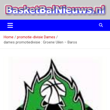
Ga
naar
de
inhoud
het basketbalnieuws en archief van basketball journalist M.M.
BasketBalNieuws.nl
Etten
Home
promotie-divisie Dames
dames promotiedivisie : Groene Uilen – Baros