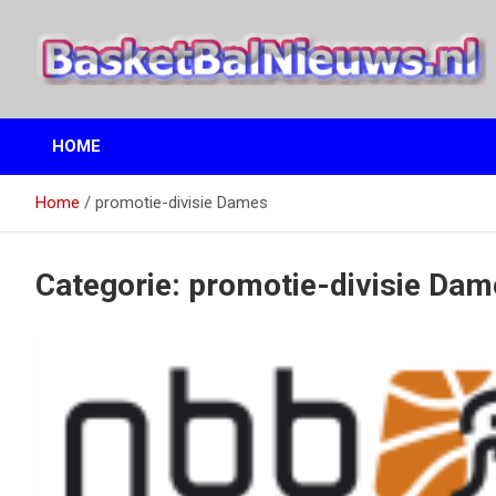
Ga
naar
de
inhoud
het basketbalnieuws en archief van basketball journalist M.M.
BasketBalNieuws.nl
Etten
HOME
Home
promotie-divisie Dames
Categorie:
promotie-divisie Dam