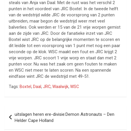
steals van Anja van Daal. Met de rust was het verschil 2
punten in het voordeel van JRC Boxtel. In de tweede helft
van de wedstrijd wilde JRC de voorsprong van 2 punten
uitbreiden, maar begon de wedstrijd weer met veel
balverlies. Ook werden er 15 van de 21 vrije worpen gemist
aan de zijde van JRC. Door de fanatieke inzet van JRC
Boxtel wist JRC op de belangrijke momenten te scoren en
dit leidde tot een voorsprong van 1 punt met nog een paar
seconde op de klok. WSC maakt een fout en JRC krijgt 2
vrije worpen. JRC scoort 1 vrije worp en staat dan met 2
punten voor. Nu was het zaak om geen fouten te maken
en WSC niet meer te laten scoren. Na een spannende
eindfase wint JRC de wedstrijd met 49-51.
Tags:
Boxtel
,
Daal
,
JRC
,
Waalwijk
,
WSC
Bericht
uitslagen heren ere-divisie:Demon Astronauts – Den
navigatie
Helder Cape Holland