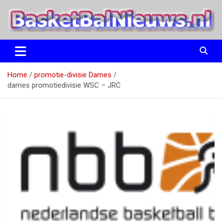
Ga
naar
de
inhoud
het basketbalnieuws en archief van basketball journalist M.M.
BasketBalNieuws.nl
Etten
Home
promotie-divisie Dames
dames promotiedivisie WSC – JRC