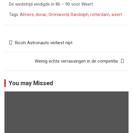
De wedstrijd eindigde in 86 – 90 voor Weert.
Tags:
Almere
,
donar
,
Omniworld
,
Randolph
,
rotterdam
,
weert
Bericht
Ricoh Astronauts verliest nipt
navigatie
Weinig echte verrassingen in de competitie
You may Missed