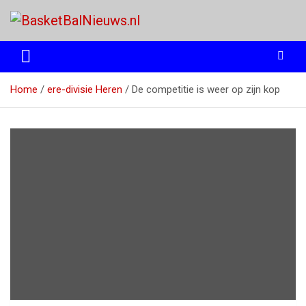
Ga
naar
de
het basketbalnieuws en archief van basketball journalist M.M.
BasketBalNieuws.nl
inhoud
Etten
Home
ere-divisie Heren
De competitie is weer op zijn kop