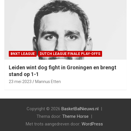
BNXT LEAGUE
DUTCH LEAGUE FINALE PLAY-OFFS
Leiden wint dog fight in Groningen en brengt
stand op 1-1
23 mei 2023
Mannus Etten
Copyright © 2026
BasketBalNieuws.nl
Thema door:
Theme Horse
Met trots aangedreven door:
WordPress