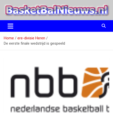
Ga
naar
de
inhoud
het basketbalnieuws en archief van basketball journalist M.M.
BasketBalNieuws.nl
Etten
Home
ere-divisie Heren
De eerste finale wedstrijd is gespeeld