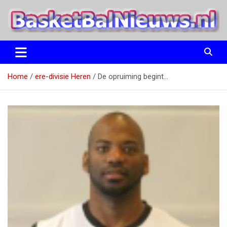
Ga
naar
de
inhoud
het basketbalnieuws en archief van basketball journalist M.M.
BasketBalNieuws.nl
Etten
Home
ere-divisie Heren
De opruiming begint…