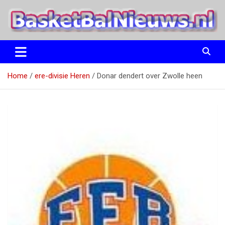
Ga
naar
de
inhoud
het basketbalnieuws en archief van basketball journalist M.M.
BasketBalNieuws.nl
Etten
Home
ere-divisie Heren
Donar dendert over Zwolle heen