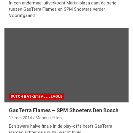
In een andermaal uitverkocht Martiniplaza gaat de serie
tussen GasTerra Flames en SPM Shoeters verder.
Voorafgaand…
DUTCH BASKETBALL LEAGUE
GasTerra Flames – SPM Shoeters Den Bosch
13 mei 2014
Mannus Etten
Een zware halve finale in de play-offs heeft GasTerra
Flames achter de rug. Nu wacht thuis…