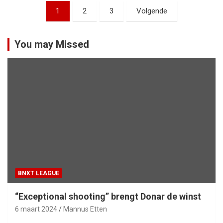
Berichtnavigatie
1
2
3
Volgende
You may Missed
BNXT LEAGUE
“Exceptional shooting” brengt Donar de winst
6 maart 2024
Mannus Etten