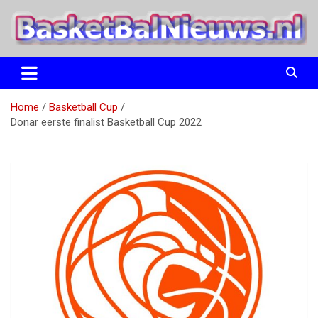
Ga
naar
de
inhoud
het basketbalnieuws en archief van basketball journalist M.M.
BasketBalNieuws.nl
Etten
Home
Basketball Cup
Donar eerste finalist Basketball Cup 2022