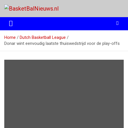
Ga
naar
de
het basketbalnieuws en archief van basketball journalist M.M.
BasketBalNieuws.nl
inhoud
Etten
Home
Dutch Basketball League
Donar wint eenvoudig laatste thuiswedstrijd voor de play-offs