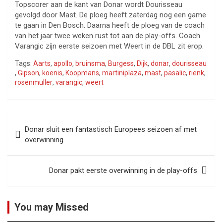
Topscorer aan de kant van Donar wordt Dourisseau
gevolgd door Mast. De ploeg heeft zaterdag nog een game
te gaan in Den Bosch. Daarna heeft de ploeg van de coach
van het jaar twee weken rust tot aan de play-offs. Coach
Varangic zijn eerste seizoen met Weert in de DBL zit erop.
Tags:
Aarts
,
apollo
,
bruinsma
,
Burgess
,
Dijk
,
donar
,
dourisseau
,
Gipson
,
koenis
,
Koopmans
,
martiniplaza
,
mast
,
pasalic
,
rienk
,
rosenmuller
,
varangic
,
weert
Bericht
Donar sluit een fantastisch Europees seizoen af met
navigatie
overwinning
Donar pakt eerste overwinning in de play-offs
You may Missed