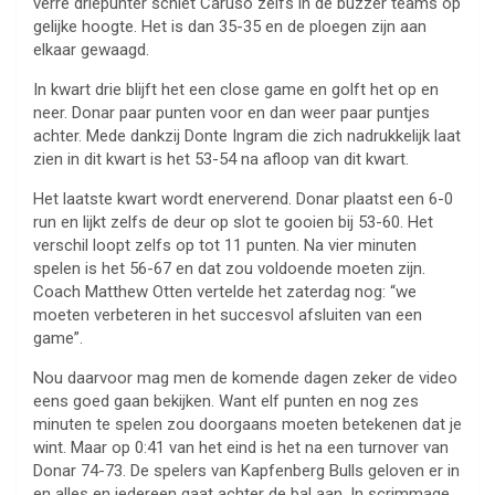
verre driepunter schiet Caruso zelfs in de buzzer teams op
gelijke hoogte. Het is dan 35-35 en de ploegen zijn aan
elkaar gewaagd.
In kwart drie blijft het een close game en golft het op en
neer. Donar paar punten voor en dan weer paar puntjes
achter. Mede dankzij Donte Ingram die zich nadrukkelijk laat
zien in dit kwart is het 53-54 na afloop van dit kwart.
Het laatste kwart wordt enerverend. Donar plaatst een 6-0
run en lijkt zelfs de deur op slot te gooien bij 53-60. Het
verschil loopt zelfs op tot 11 punten. Na vier minuten
spelen is het 56-67 en dat zou voldoende moeten zijn.
Coach Matthew Otten vertelde het zaterdag nog: “we
moeten verbeteren in het succesvol afsluiten van een
game”.
Nou daarvoor mag men de komende dagen zeker de video
eens goed gaan bekijken. Want elf punten en nog zes
minuten te spelen zou doorgaans moeten betekenen dat je
wint. Maar op 0:41 van het eind is het na een turnover van
Donar 74-73. De spelers van Kapfenberg Bulls geloven er in
en alles en iedereen gaat achter de bal aan. In scrimmage