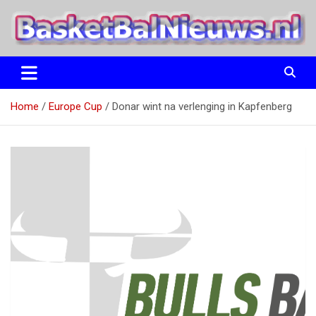
Ga
naar
de
inhoud
het basketbalnieuws en archief van basketball journalist M.M.
BasketBalNieuws.nl
Etten
Home
Europe Cup
Donar wint na verlenging in Kapfenberg