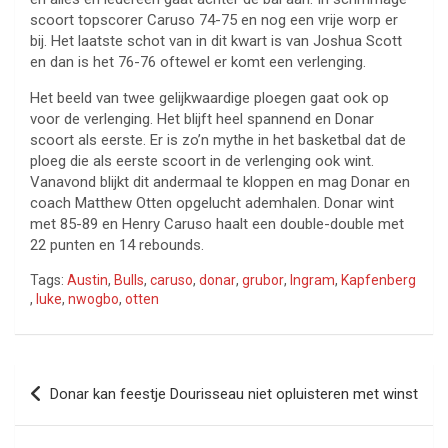
scoort topscorer Caruso 74-75 en nog een vrije worp er
bij. Het laatste schot van in dit kwart is van Joshua Scott
en dan is het 76-76 oftewel er komt een verlenging.
Het beeld van twee gelijkwaardige ploegen gaat ook op
voor de verlenging. Het blijft heel spannend en Donar
scoort als eerste. Er is zo’n mythe in het basketbal dat de
ploeg die als eerste scoort in de verlenging ook wint.
Vanavond blijkt dit andermaal te kloppen en mag Donar en
coach Matthew Otten opgelucht ademhalen. Donar wint
met 85-89 en Henry Caruso haalt een double-double met
22 punten en 14 rebounds.
Tags:
Austin
,
Bulls
,
caruso
,
donar
,
grubor
,
Ingram
,
Kapfenberg
,
luke
,
nwogbo
,
otten
Bericht
Donar kan feestje Dourisseau niet opluisteren met winst
navigatie