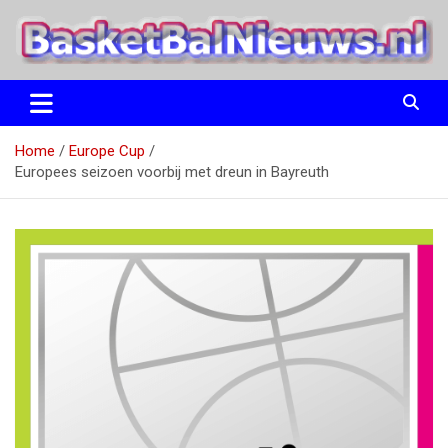
Ga
naar
de
inhoud
het basketbalnieuws en archief van basketball journalist M.M.
BasketBalNieuws.nl
Etten
Home
Europe Cup
Europees seizoen voorbij met dreun in Bayreuth