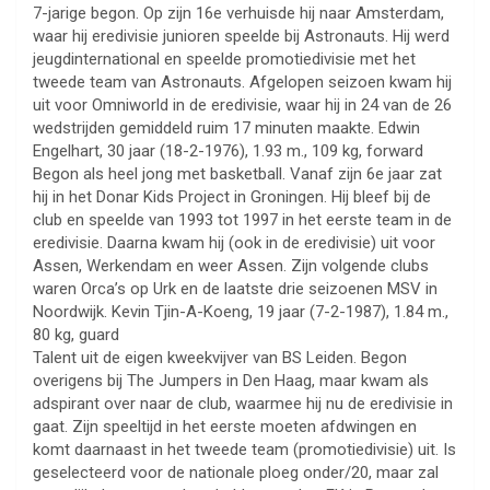
7-jarige begon. Op zijn 16e verhuisde hij naar Amsterdam,
waar hij eredivisie junioren speelde bij Astronauts. Hij werd
jeugdinternational en speelde promotiedivisie met het
tweede team van Astronauts. Afgelopen seizoen kwam hij
uit voor Omniworld in de eredivisie, waar hij in 24 van de 26
wedstrijden gemiddeld ruim 17 minuten maakte. Edwin
Engelhart, 30 jaar (18-2-1976), 1.93 m., 109 kg, forward
Begon als heel jong met basketball. Vanaf zijn 6e jaar zat
hij in het Donar Kids Project in Groningen. Hij bleef bij de
club en speelde van 1993 tot 1997 in het eerste team in de
eredivisie. Daarna kwam hij (ook in de eredivisie) uit voor
Assen, Werkendam en weer Assen. Zijn volgende clubs
waren Orca’s op Urk en de laatste drie seizoenen MSV in
Noordwijk. Kevin Tjin-A-Koeng, 19 jaar (7-2-1987), 1.84 m.,
80 kg, guard
Talent uit de eigen kweekvijver van BS Leiden. Begon
overigens bij The Jumpers in Den Haag, maar kwam als
adspirant over naar de club, waarmee hij nu de eredivisie in
gaat. Zijn speeltijd in het eerste moeten afdwingen en
komt daarnaast in het tweede team (promotiedivisie) uit. Is
geselecteerd voor de nationale ploeg onder/20, maar zal