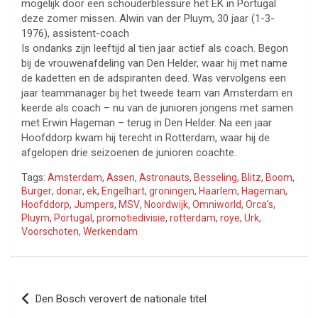
mogelijk door een schouderblessure het EK in Portugal
deze zomer missen. Alwin van der Pluym, 30 jaar (1-3-
1976), assistent-coach
Is ondanks zijn leeftijd al tien jaar actief als coach. Begon
bij de vrouwenafdeling van Den Helder, waar hij met name
de kadetten en de adspiranten deed. Was vervolgens een
jaar teammanager bij het tweede team van Amsterdam en
keerde als coach – nu van de junioren jongens met samen
met Erwin Hageman – terug in Den Helder. Na een jaar
Hoofddorp kwam hij terecht in Rotterdam, waar hij de
afgelopen drie seizoenen de junioren coachte.
Tags:
Amsterdam
,
Assen
,
Astronauts
,
Besseling
,
Blitz
,
Boom
,
Burger
,
donar
,
ek
,
Engelhart
,
groningen
,
Haarlem
,
Hageman
,
Hoofddorp
,
Jumpers
,
MSV
,
Noordwijk
,
Omniworld
,
Orca's
,
Pluym
,
Portugal
,
promotiedivisie
,
rotterdam
,
roye
,
Urk
,
Voorschoten
,
Werkendam
Bericht
Den Bosch verovert de nationale titel
navigatie