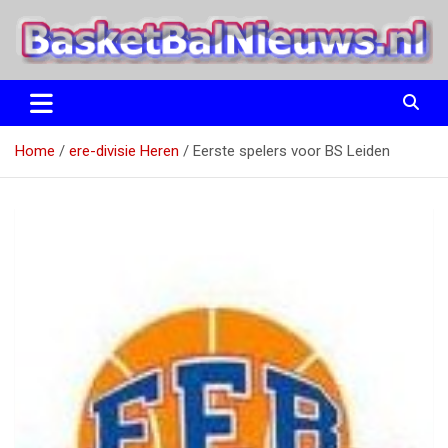
Ga
naar
de
inhoud
het basketbalnieuws en archief van basketball journalist M.M.
BasketBalNieuws.nl
Etten
Home
ere-divisie Heren
Eerste spelers voor BS Leiden