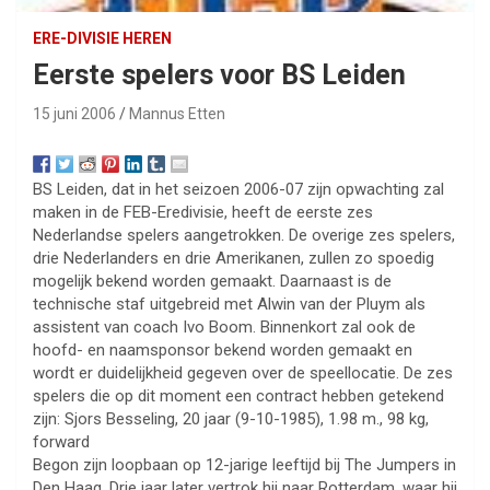
ERE-DIVISIE HEREN
Eerste spelers voor BS Leiden
15 juni 2006
Mannus Etten
BS Leiden, dat in het seizoen 2006-07 zijn opwachting zal
maken in de FEB-Eredivisie, heeft de eerste zes
Nederlandse spelers aangetrokken. De overige zes spelers,
drie Nederlanders en drie Amerikanen, zullen zo spoedig
mogelijk bekend worden gemaakt. Daarnaast is de
technische staf uitgebreid met Alwin van der Pluym als
assistent van coach Ivo Boom. Binnenkort zal ook de
hoofd- en naamsponsor bekend worden gemaakt en
wordt er duidelijkheid gegeven over de speellocatie. De zes
spelers die op dit moment een contract hebben getekend
zijn: Sjors Besseling, 20 jaar (9-10-1985), 1.98 m., 98 kg,
forward
Begon zijn loopbaan op 12-jarige leeftijd bij The Jumpers in
Den Haag. Drie jaar later vertrok hij naar Rotterdam, waar hij