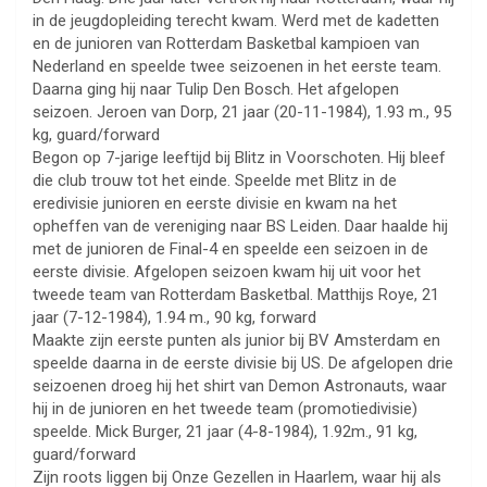
in de jeugdopleiding terecht kwam. Werd met de kadetten
en de junioren van Rotterdam Basketbal kampioen van
Nederland en speelde twee seizoenen in het eerste team.
Daarna ging hij naar Tulip Den Bosch. Het afgelopen
seizoen. Jeroen van Dorp, 21 jaar (20-11-1984), 1.93 m., 95
kg, guard/forward
Begon op 7-jarige leeftijd bij Blitz in Voorschoten. Hij bleef
die club trouw tot het einde. Speelde met Blitz in de
eredivisie junioren en eerste divisie en kwam na het
opheffen van de vereniging naar BS Leiden. Daar haalde hij
met de junioren de Final-4 en speelde een seizoen in de
eerste divisie. Afgelopen seizoen kwam hij uit voor het
tweede team van Rotterdam Basketbal. Matthijs Roye, 21
jaar (7-12-1984), 1.94 m., 90 kg, forward
Maakte zijn eerste punten als junior bij BV Amsterdam en
speelde daarna in de eerste divisie bij US. De afgelopen drie
seizoenen droeg hij het shirt van Demon Astronauts, waar
hij in de junioren en het tweede team (promotiedivisie)
speelde. Mick Burger, 21 jaar (4-8-1984), 1.92m., 91 kg,
guard/forward
Zijn roots liggen bij Onze Gezellen in Haarlem, waar hij als