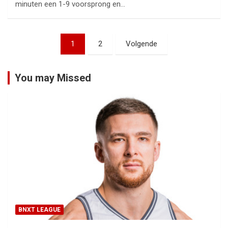
minuten een 1-9 voorsprong en…
Berichtnavigatie
1
2
Volgende
You may Missed
BNXT LEAGUE