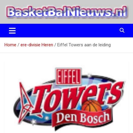
Ga
naar
de
inhoud
het basketbalnieuws en archief van basketball journalist M.M.
BasketBalNieuws.nl
Etten
Home
ere-divisie Heren
Eiffel Towers aan de leiding