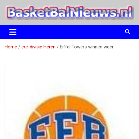
Ga
naar
de
inhoud
het basketbalnieuws en archief van basketball journalist M.M.
BasketBalNieuws.nl
Etten
Home
ere-divisie Heren
Eiffel Towers winnen weer