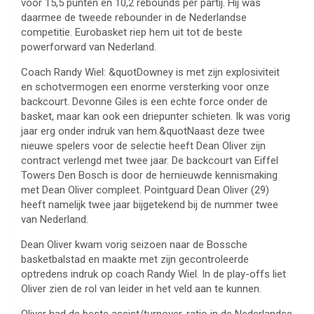
voor 15,5 punten en 10,2 rebounds per partij. Hij was
daarmee de tweede rebounder in de Nederlandse
competitie. Eurobasket riep hem uit tot de beste
powerforward van Nederland.
Coach Randy Wiel: &quotDowney is met zijn explosiviteit
en schotvermogen een enorme versterking voor onze
backcourt. Devonne Giles is een echte force onder de
basket, maar kan ook een driepunter schieten. Ik was vorig
jaar erg onder indruk van hem.&quotNaast deze twee
nieuwe spelers voor de selectie heeft Dean Oliver zijn
contract verlengd met twee jaar. De backcourt van Eiffel
Towers Den Bosch is door de hernieuwde kennismaking
met Dean Oliver compleet. Pointguard Dean Oliver (29)
heeft namelijk twee jaar bijgetekend bij de nummer twee
van Nederland.
Dean Oliver kwam vorig seizoen naar de Bossche
basketbalstad en maakte met zijn gecontroleerde
optredens indruk op coach Randy Wiel. In de play-offs liet
Oliver zien de rol van leider in het veld aan te kunnen.