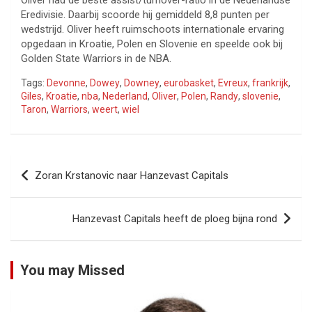
Oliver had de beste assist/turnover-ratio in de Nederlandse
Eredivisie. Daarbij scoorde hij gemiddeld 8,8 punten per
wedstrijd. Oliver heeft ruimschoots internationale ervaring
opgedaan in Kroatie, Polen en Slovenie en speelde ook bij
Golden State Warriors in de NBA.
Tags:
Devonne
,
Dowey
,
Downey
,
eurobasket
,
Evreux
,
frankrijk
,
Giles
,
Kroatie
,
nba
,
Nederland
,
Oliver
,
Polen
,
Randy
,
slovenie
,
Taron
,
Warriors
,
weert
,
wiel
Bericht
Zoran Krstanovic naar Hanzevast Capitals
navigatie
Hanzevast Capitals heeft de ploeg bijna rond
You may Missed