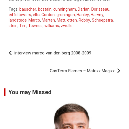
Tags:
bauscher
,
bostain
,
cunningham
,
Darian
,
Dorisseau
,
eiffeltowers
,
ellis
,
Gordon
,
groningen
,
Hanley
,
Harvey
,
landstede
,
Marco
,
Marten
,
Matt
,
otten
,
Robby
,
Scheepstra
,
stein
,
Tim
,
Townes
,
williams
,
zwolle
Bericht
interview marco van den berg 2008-2009
navigatie
GasTerra Flames – Matrixx Magixx
You may Missed