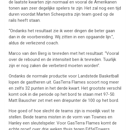
de laatste kwarten zijn normaal en vooral de Amerikanen
tonen aan zeer degelijke spelers te zijn. Het zal nog een tijd
duren voordat Marten Scheepstra zijn team goed op de
rails heeft staan.
“Ondanks het resultaat zie ik weer dingen die beter gaan
dan in de voorbereiding. Wij zitten in een opgaande lijn.”,
aldus de verliezend coach.
Marco van den Berg is tevreden met het resultaat. “Vooral
over de rebound en de intensiteit ben ik tevreden. Tuurlijk
zijn er nog zaken die verbeterd moeten worden”.
Ondanks de normale productie voor Landstede Basketball
lopen de gastheren uit. GasTerra Flames scoort nog meer
en zelfs 32 punten in het derde kwart. Het grootste verschil
komt ook in die periode op het bord te staan met 97-50.
Matt Bauscher zet met een driepunter de 100 op het bord.
Hoe goed of hoe slecht de teams zijn is moeilijk vast te
stellen. Beide teams misten in de vorm van Townes en
Hanley een sleutelspeler. Voor GasTerra Flames komt de
echte proef over drie weken thuis tegen EiffelTowers.