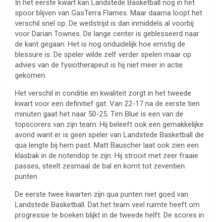
In het eerste kwart kan Landstede Basketball nog in het
spoor blijven van GasTerra Flames. Maar daarna loopt het
verschil snel op. De wedstrijd is dan inmiddels al voorbij
voor Darian Townes. De lange center is geblesseerd naar
de kant gegaan. Het is nog onduidelijk hoe ernstig de
blessure is. De speler wilde zelf verder spelen maar op
advies van de fysiotherapeut is hij niet meer in actie
gekomen.
Het verschil in conditie en kwaliteit zorgt in het tweede
kwart voor een definitief gat. Van 22-17 na de eerste tien
minuten gaat het naar 50-25. Tim Blue is een van de
topscorers van zijn team. Hij beleeft ook een gemakkelijke
avond want er is geen speler van Landstede Basketball die
qua lengte bij hem past. Matt Bauscher laat ook zien een
klasbak in de notendop te zijn. Hij strooit met zeer fraaie
passes, steelt zesmaal de bal en komt tot zeventien
punten.
De eerste twee kwarten zijn qua punten niet goed van
Landstede Basketball. Dat het team veel ruimte heeft om
progressie te boeken blijkt in de tweede helft. De scores in