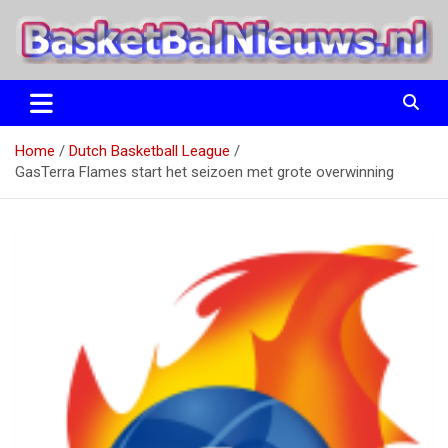
Ga
naar
de
inhoud
het basketbalnieuws en archief van basketball journalist M.M.
BasketBalNieuws.nl
Etten
Home
Dutch Basketball League
GasTerra Flames start het seizoen met grote overwinning