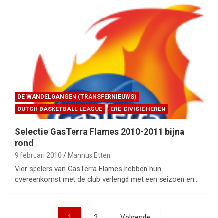
DE WANDELGANGEN (TRANSFERNIEUWS)
DUTCH BASKETBALL LEAGUE
ERE-DIVISIE HEREN
Selectie GasTerra Flames 2010-2011 bijna
rond
9 februari 2010
Mannus Etten
Vier spelers van GasTerra Flames hebben hun
overeenkomst met de club verlengd met een seizoen en…
Berichtnavigatie
1
2
Volgende