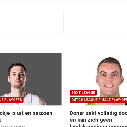
BNXT LEAGUE
UE PLAYOFFS
DUTCH LEAGUE FINALE PLAY-OF
okje is uit en seizoen
Donar zakt volledig doo
e
en kan zich geen
landskampioen noeme