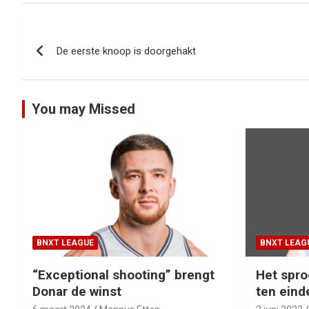
Bericht
De eerste knoop is doorgehakt
navigatie
You may Missed
BNXT LEAGUE
BNXT LEAG
“Exceptional shooting” brengt
Het spro
Donar de winst
ten eind