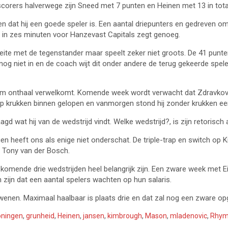
scorers halverwege zijn Sneed met 7 punten en Heinen met 13 in tota
en dat hij een goede speler is. Een aantal driepunters en gedreven om
 in zes minuten voor Hanzevast Capitals zegt genoeg.
te met de tegenstander maar speelt zeker niet groots. De 41 punten 
r nog niet in en de coach wijt dit onder andere de terug gekeerde spe
rm onthaal verwelkomt. Komende week wordt verwacht dat Zdravkovic
op krukken binnen gelopen en vanmorgen stond hij zonder krukken een
d wat hij van de wedstrijd vindt. Welke wedstrijd?, is zijn retorisch
en heeft ons als enige niet onderschat. De triple-trap en switch op
s Tony van der Bosch.
komende drie wedstrijden heel belangrijk zijn. Een zware week met Ei
 zijn dat een aantal spelers wachten op hun salaris.
rdwenen. Maximaal haalbaar is plaats drie en dat zal nog een zware 
oningen
,
grunheid
,
Heinen
,
jansen
,
kimbrough
,
Mason
,
mladenovic
,
Rhym