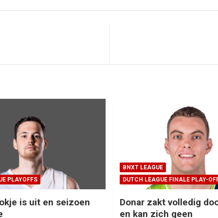
BNXT LEAGUE
UE PLAYOFFS
DUTCH LEAGUE FINALE PLAY-OF
okje is uit en seizoen
Donar zakt volledig doo
e
en kan zich geen