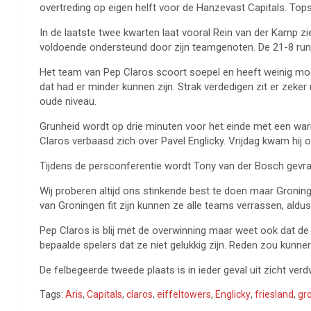
overtreding op eigen helft voor de Hanzevast Capitals. Top
In de laatste twee kwarten laat vooral Rein van der Kamp zi
voldoende ondersteund door zijn teamgenoten. De 21-8 run
Het team van Pep Claros scoort soepel en heeft weinig moei
dat had er minder kunnen zijn. Strak verdedigen zit er zeke
oude niveau.
Grunheid wordt op drie minuten voor het einde met een wa
Claros verbaasd zich over Pavel Englicky. Vrijdag kwam hij 
Tijdens de persconferentie wordt Tony van der Bosch gevraag
Wij proberen altijd ons stinkende best te doen maar Groning
van Groningen fit zijn kunnen ze alle teams verrassen, aldu
Pep Claros is blij met de overwinning maar weet ook dat de 
bepaalde spelers dat ze niet gelukkig zijn. Reden zou kunnen
De felbegeerde tweede plaats is in ieder geval uit zicht ve
Tags:
Aris
,
Capitals
,
claros
,
eiffeltowers
,
Englicky
,
friesland
,
gr