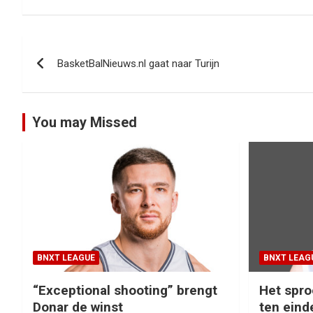
Bericht
BasketBalNieuws.nl gaat naar Turijn
navigatie
You may Missed
BNXT LEAGUE
BNXT LEAG
“Exceptional shooting” brengt
Het spro
Donar de winst
ten eind