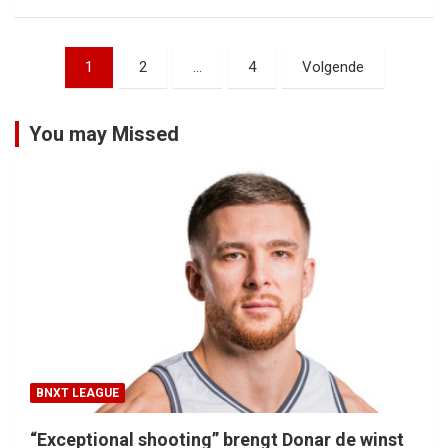
Berichtnavigatie
1
2
…
4
Volgende
You may Missed
BNXT LEAGUE
“Exceptional shooting” brengt Donar de winst