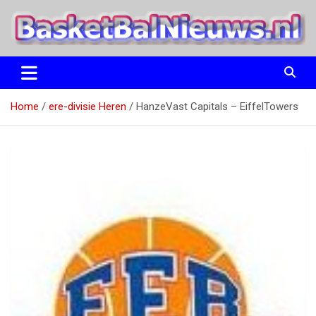
Ga
naar
de
inhoud
het basketbalnieuws en archief van basketball journalist M.M.
BasketBalNieuws.nl
Etten
Home
ere-divisie Heren
HanzeVast Capitals – EiffelTowers