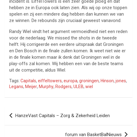
incident is. EiffelTowers is een zeer goede ploeg en dat
hebben ze in Europa ook laten zien. Als wij op onze toppen
spelen en zij een mindere dag hebben dan kunnen we van
ze winnen. De rebounds zijn cruciaal geweest vanavond.
Randy Wiel vindt het argument vermoeidheid niet een reden
voor de nederlaag. We missed the shots in de tweede
helft. Hij corrigeerde een eerdere uitspraak dat Groningen
en Den Bosch in de finale zullen komen. Ik weet niet wie er
in de finale komen maar ik denk dat Groningen wel in de
play-offs zal komen. Wij hebben een van de beste teams
uit de competitie, aldus Wiel.
Tags:
Capitals
,
eiffeltowers
,
europa
,
groningen
,
Hinson
,
jones
,
Legans
,
Meijer
,
Murphy
,
Rodgers
,
ULEB
,
wiel
Bericht
HanzeVast Capitals – Zorg & Zekerheid Leiden
navigatie
forum van BasketBalNieuws