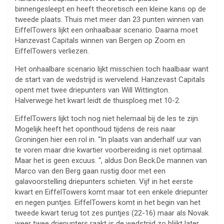
binnengesleept en heeft theoretisch een kleine kans op de
tweede plaats. Thuis met meer dan 23 punten winnen van
EiffelTowers lijkt een onhaalbaar scenario. Daarna moet
Hanzevast Capitals winnen van Bergen op Zoom en
EiffelTowers verliezen.
Het onhaalbare scenario lijkt misschien toch haalbaar want
de start van de wedstrijd is wervelend. Hanzevast Capitals
opent met twee driepunters van Will Wittington.
Halverwege het kwart leidt de thuisploeg met 10-2.
EiffelTowers lijkt toch nog niet helemaal bij de les te zijn.
Mogelijk heeft het oponthoud tijdens de reis naar
Groningen hier een rol in. “In plaats van anderhalf uur van
te voren maar drie kwartier voorbereiding is niet optimaal.
Maar het is geen excuus. “, aldus Don Beck.De mannen van
Marco van den Berg gaan rustig door met een
galavoorstelling driepunters schieten. Vijf in het eerste
kwart en EiffelTowers komt maar tot een enkele driepunter
en negen puntjes. EiffelTowers komt in het begin van het
tweede kwart terug tot zes puntjes (22-16) maar als Novak
weer twee driepunters raakt is de wedstrijd zo blijkt later