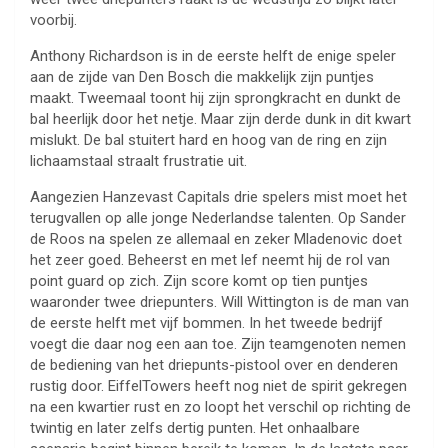
voorbij.
Anthony Richardson is in de eerste helft de enige speler
aan de zijde van Den Bosch die makkelijk zijn puntjes
maakt. Tweemaal toont hij zijn sprongkracht en dunkt de
bal heerlijk door het netje. Maar zijn derde dunk in dit kwart
mislukt. De bal stuitert hard en hoog van de ring en zijn
lichaamstaal straalt frustratie uit.
Aangezien Hanzevast Capitals drie spelers mist moet het
terugvallen op alle jonge Nederlandse talenten. Op Sander
de Roos na spelen ze allemaal en zeker Mladenovic doet
het zeer goed. Beheerst en met lef neemt hij de rol van
point guard op zich. Zijn score komt op tien puntjes
waaronder twee driepunters. Will Wittington is de man van
de eerste helft met vijf bommen. In het tweede bedrijf
voegt die daar nog een aan toe. Zijn teamgenoten nemen
de bediening van het driepunts-pistool over en denderen
rustig door. EiffelTowers heeft nog niet de spirit gekregen
na een kwartier rust en zo loopt het verschil op richting de
twintig en later zelfs dertig punten. Het onhaalbare