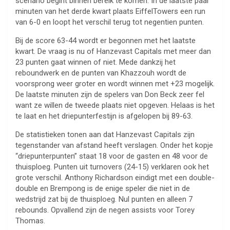
scenario begint binnen bereik te komen. In de laatste paar
minuten van het derde kwart plaats EiffelTowers een run
van 6-0 en loopt het verschil terug tot negentien punten.
Bij de score 63-44 wordt er begonnen met het laatste
kwart. De vraag is nu of Hanzevast Capitals met meer dan
23 punten gaat winnen of niet. Mede dankzij het
reboundwerk en de punten van Khazzouh wordt de
voorsprong weer groter en wordt winnen met +23 mogelijk.
De laatste minuten zijn de spelers van Don Beck zeer fel
want ze willen de tweede plaats niet opgeven. Helaas is het
te laat en het driepunterfestijn is afgelopen bij 89-63.
De statistieken tonen aan dat Hanzevast Capitals zijn
tegenstander van afstand heeft verslagen. Onder het kopje
“driepunterpunten” staat 18 voor de gasten en 48 voor de
thuisploeg. Punten uit turnovers (24-15) verklaren ook het
grote verschil. Anthony Richardson eindigt met een double-
double en Brempong is de enige speler die niet in de
wedstrijd zat bij de thuisploeg. Nul punten en alleen 7
rebounds. Opvallend zijn de negen assists voor Torey
Thomas.