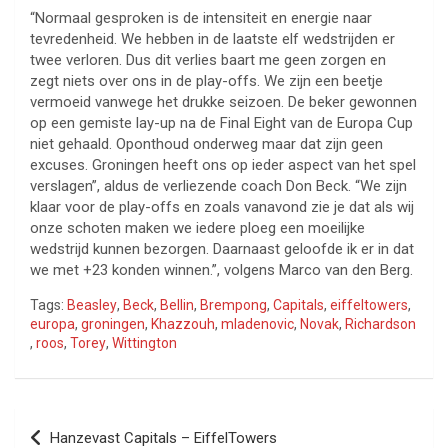
“Normaal gesproken is de intensiteit en energie naar
tevredenheid. We hebben in de laatste elf wedstrijden er
twee verloren. Dus dit verlies baart me geen zorgen en
zegt niets over ons in de play-offs. We zijn een beetje
vermoeid vanwege het drukke seizoen. De beker gewonnen
op een gemiste lay-up na de Final Eight van de Europa Cup
niet gehaald. Oponthoud onderweg maar dat zijn geen
excuses. Groningen heeft ons op ieder aspect van het spel
verslagen”, aldus de verliezende coach Don Beck. “We zijn
klaar voor de play-offs en zoals vanavond zie je dat als wij
onze schoten maken we iedere ploeg een moeilijke
wedstrijd kunnen bezorgen. Daarnaast geloofde ik er in dat
we met +23 konden winnen.”, volgens Marco van den Berg.
Tags:
Beasley
,
Beck
,
Bellin
,
Brempong
,
Capitals
,
eiffeltowers
,
europa
,
groningen
,
Khazzouh
,
mladenovic
,
Novak
,
Richardson
,
roos
,
Torey
,
Wittington
Bericht
Hanzevast Capitals – EiffelTowers