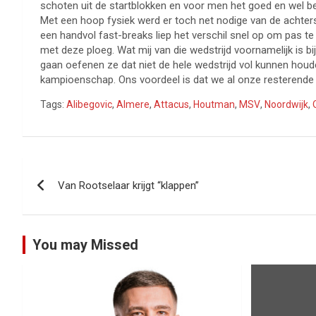
schoten uit de startblokken en voor men het goed en wel b
Met een hoop fysiek werd er toch net nodige van de achters
een handvol fast-breaks liep het verschil snel op om pas te
met deze ploeg. Wat mij van die wedstrijd voornamelijk is b
gaan oefenen ze dat niet de hele wedstrijd vol kunnen houde
kampioenschap. Ons voordeel is dat we al onze resterende 
Tags:
Alibegovic
,
Almere
,
Attacus
,
Houtman
,
MSV
,
Noordwijk
,
Bericht
Van Rootselaar krijgt “klappen”
navigatie
You may Missed