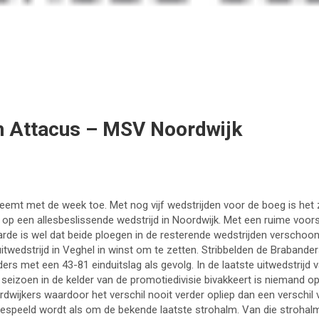
en Attacus – MSV Noordwijk
mt met de week toe. Met nog vijf wedstrijden voor de boeg is het z
f op een allesbeslissende wedstrijd in Noordwijk. Met een ruime vo
aarde is wel dat beide ploegen in de resterende wedstrijden verschoon
wedstrijd in Veghel in winst om te zetten. Stribbelden de Brabander
s met een 43-81 einduitslag als gevolg. In de laatste uitwedstrijd
seizoen in de kelder van de promotiedivisie bivakkeert is niemand o
dwijkers waardoor het verschil nooit verder opliep dan een verschil v
gespeeld wordt als om de bekende laatste strohalm. Van die strohal