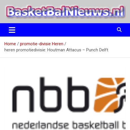
Ga
naar
de
inhoud
het basketbalnieuws en archief van basketball journalist M.M.
BasketBalNieuws.nl
Etten
Home
promotie-divisie Heren
heren promotiedivisie: Houtman Attacus – Punch Delft