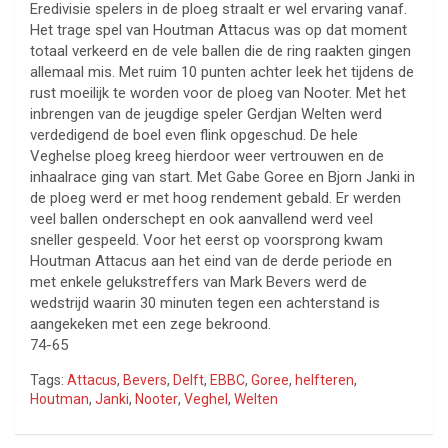
Eredivisie spelers in de ploeg straalt er wel ervaring vanaf.
Het trage spel van Houtman Attacus was op dat moment
totaal verkeerd en de vele ballen die de ring raakten gingen
allemaal mis. Met ruim 10 punten achter leek het tijdens de
rust moeilijk te worden voor de ploeg van Nooter. Met het
inbrengen van de jeugdige speler Gerdjan Welten werd
verdedigend de boel even flink opgeschud. De hele
Veghelse ploeg kreeg hierdoor weer vertrouwen en de
inhaalrace ging van start. Met Gabe Goree en Bjorn Janki in
de ploeg werd er met hoog rendement gebald. Er werden
veel ballen onderschept en ook aanvallend werd veel
sneller gespeeld. Voor het eerst op voorsprong kwam
Houtman Attacus aan het eind van de derde periode en
met enkele gelukstreffers van Mark Bevers werd de
wedstrijd waarin 30 minuten tegen een achterstand is
aangekeken met een zege bekroond.
74-65
Tags:
Attacus
,
Bevers
,
Delft
,
EBBC
,
Goree
,
helfteren
,
Houtman
,
Janki
,
Nooter
,
Veghel
,
Welten