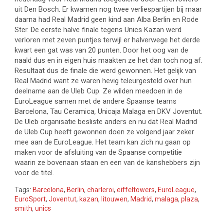
uit Den Bosch. Er kwamen nog twee verliespartijen bij maar
daarna had Real Madrid geen kind aan Alba Berlin en Rode
Ster. De eerste halve finale tegens Unics Kazan werd
verloren met zeven puntjes terwijl er halverwege het derde
kwart een gat was van 20 punten. Door het oog van de
naald dus en in eigen huis maakten ze het dan toch nog af.
Resultaat dus de finale die werd gewonnen. Het gelijk van
Real Madrid want ze waren hevig teleurgesteld over hun
deelname aan de Uleb Cup. Ze wilden meedoen in de
EuroLeague samen met de andere Spaanse teams
Barcelona, Tau Ceramica, Unicaja Malaga en DKV Joventut.
De Uleb organisatie besliste anders en nu dat Real Madrid
de Uleb Cup heeft gewonnen doen ze volgend jaar zeker
mee aan de EuroLeague. Het team kan zich nu gaan op
maken voor de afsluiting van de Spaanse competitie
waarin ze bovenaan staan en een van de kanshebbers zijn
voor de titel.
Tags:
Barcelona
,
Berlin
,
charleroi
,
eiffeltowers
,
EuroLeague
,
EuroSport
,
Joventut
,
kazan
,
litouwen
,
Madrid
,
malaga
,
plaza
,
smith
,
unics