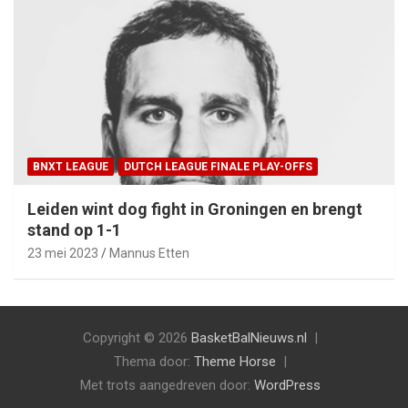
BNXT LEAGUE
DUTCH LEAGUE FINALE PLAY-OFFS
Leiden wint dog fight in Groningen en brengt
stand op 1-1
23 mei 2023
Mannus Etten
Copyright © 2026
BasketBalNieuws.nl
Thema door:
Theme Horse
Met trots aangedreven door:
WordPress