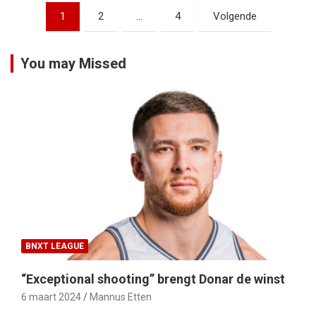
Berichtnavigatie
1
2
…
4
Volgende
You may Missed
BNXT LEAGUE
“Exceptional shooting” brengt Donar de winst
6 maart 2024
Mannus Etten