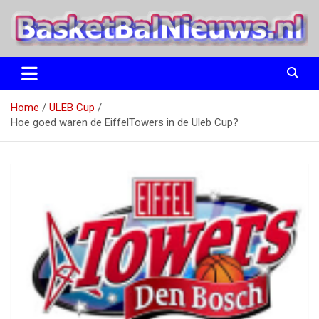
Ga
naar
de
inhoud
het basketbalnieuws en archief van basketball journalist M.M.
BasketBalNieuws.nl
Etten
Home
ULEB Cup
Hoe goed waren de EiffelTowers in de Uleb Cup?