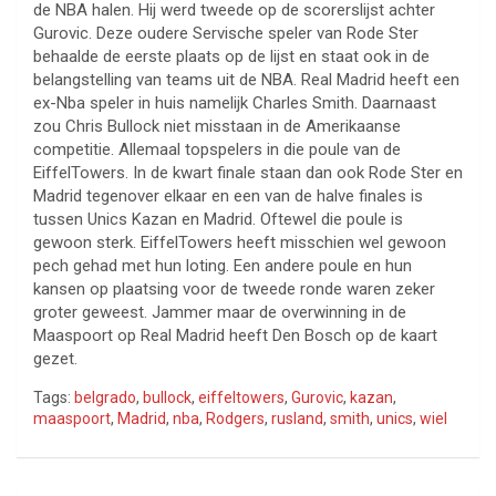
de NBA halen. Hij werd tweede op de scorerslijst achter
Gurovic. Deze oudere Servische speler van Rode Ster
behaalde de eerste plaats op de lijst en staat ook in de
belangstelling van teams uit de NBA. Real Madrid heeft een
ex-Nba speler in huis namelijk Charles Smith. Daarnaast
zou Chris Bullock niet misstaan in de Amerikaanse
competitie. Allemaal topspelers in die poule van de
EiffelTowers. In de kwart finale staan dan ook Rode Ster en
Madrid tegenover elkaar en een van de halve finales is
tussen Unics Kazan en Madrid. Oftewel die poule is
gewoon sterk. EiffelTowers heeft misschien wel gewoon
pech gehad met hun loting. Een andere poule en hun
kansen op plaatsing voor de tweede ronde waren zeker
groter geweest. Jammer maar de overwinning in de
Maaspoort op Real Madrid heeft Den Bosch op de kaart
gezet.
Tags:
belgrado
,
bullock
,
eiffeltowers
,
Gurovic
,
kazan
,
maaspoort
,
Madrid
,
nba
,
Rodgers
,
rusland
,
smith
,
unics
,
wiel