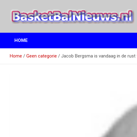
Ga
naar
de
inhoud
het basketbalnieuws en archief van basketball journalist M.M.
BasketBalNieuws.nl
Etten
HOME
Home
Geen categorie
Jacob Bergsma is vandaag in de rust 