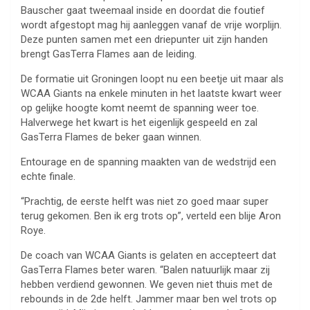
Bauscher gaat tweemaal inside en doordat die foutief
wordt afgestopt mag hij aanleggen vanaf de vrije worplijn.
Deze punten samen met een driepunter uit zijn handen
brengt GasTerra Flames aan de leiding.
De formatie uit Groningen loopt nu een beetje uit maar als
WCAA Giants na enkele minuten in het laatste kwart weer
op gelijke hoogte komt neemt de spanning weer toe.
Halverwege het kwart is het eigenlijk gespeeld en zal
GasTerra Flames de beker gaan winnen.
Entourage en de spanning maakten van de wedstrijd een
echte finale.
“Prachtig, de eerste helft was niet zo goed maar super
terug gekomen. Ben ik erg trots op”, verteld een blije Aron
Roye.
De coach van WCAA Giants is gelaten en accepteert dat
GasTerra Flames beter waren. “Balen natuurlijk maar zij
hebben verdiend gewonnen. We geven niet thuis met de
rebounds in de 2de helft. Jammer maar ben wel trots op