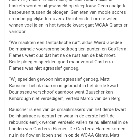
baskets worden uitgewisseld op sleeptouw. Geen gaatje te
bespeuren tussen de ploegen. Genieten van mooie scores
en onbegrijpelijke turnovers. De intensiteit om te willen
winnen voel je en in het tweede kwart gaat WCAA Giants er
vandoor.
“We maakten een fantastische run”, aldus Wierd Goedee.
De maximale voorsprong bedroeg tien punten en GasTerra
Flames weet dus dat het na de rust aan de bak moet.
Beide ploegen speelden goed maar vooral GasTerra
Flames was niet agressief genoeg.
“Wij speelden gewoon niet agressief genoeg. Matt
Bauscher heb ik daarom in gebracht in het derde kwart.
Dourisseau verschoof daardoor want Bauscher kan
Kimbrough niet verdedigen”, verteld Marco van den Berg.
Bauscher is een van de smaakmakers van het derde kwart.
De inhaalrace is gestart en waar in de eerste helft de
rebounds eerlijk werden verdeeld vallen ze nu allemaal in de
handen van GasTerra Flames. De GasTerra Flames komen
nu in de flow en lopen snel in op de WCAA Giants. Matt