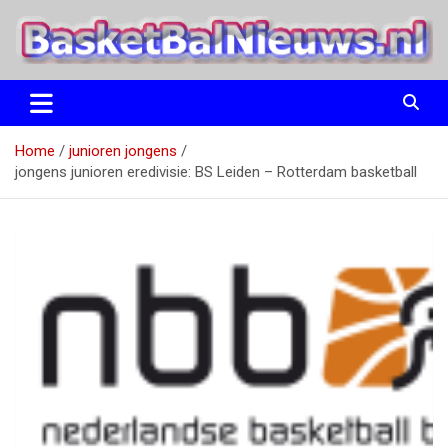
Ga
naar
de
inhoud
het basketbalnieuws en archief van basketball journalist M.M.
BasketBalNieuws.nl
Etten
Home
junioren jongens
jongens junioren eredivisie: BS Leiden – Rotterdam basketball