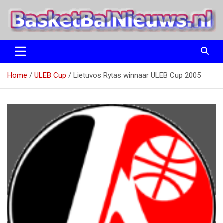
Ga
naar
de
inhoud
het basketbalnieuws en archief van basketball journalist M.M.
BasketBalNieuws.nl
Etten
Home
ULEB Cup
Lietuvos Rytas winnaar ULEB Cup 2005